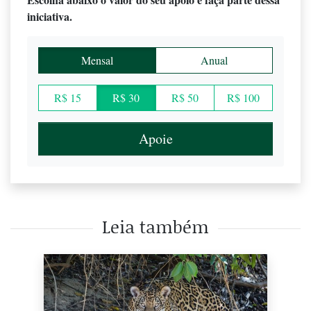
iniciativa.
Mensal
Anual
R$ 15
R$ 30
R$ 50
R$ 100
Apoie
Leia também