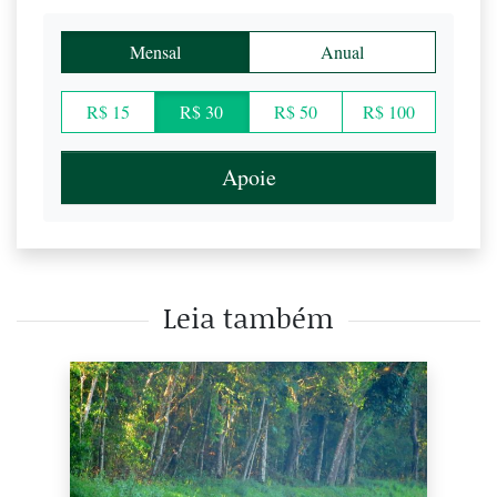
Mensal
Anual
R$ 15
R$ 30
R$ 50
R$ 100
Apoie
Leia também