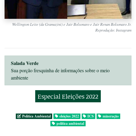
Wellington Leite (da Gramazini) e Jair Bolsonaro e Jair Renan Bolsonaro Jr.
Reprodução: Instagram
Salada Verde
Sua porção fresquinha de informações sobre o meio
ambiente
Especial Eleições 2022
Politica Ambiental
eleições 2022
ICS
mineração
política ambiental