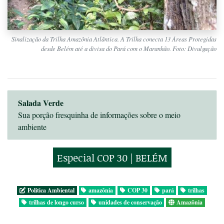
Sinalização da Trilha Amazônia Atlântica. A Trilha conecta 13 Áreas Protegidas
desde Belém até a divisa do Pará com o Maranhão. Foto: Divulgação
Salada Verde
Sua porção fresquinha de informações sobre o meio
ambiente
Especial COP 30 | BELÉM
Politica Ambiental
amazônia
COP 30
pará
trilhas
trilhas de longo curso
unidades de conservação
Amazônia