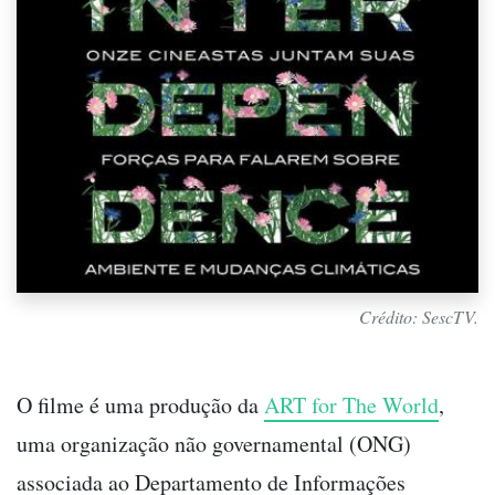
Crédito: SescTV.
O filme é uma produção da
ART for The World
,
uma organização não governamental (ONG)
associada ao Departamento de Informações