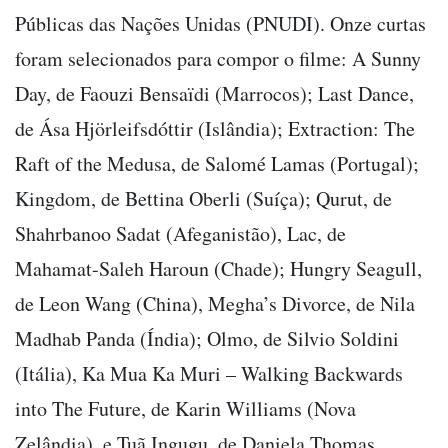
Públicas das Nações Unidas (PNUDI). Onze curtas
foram selecionados para compor o filme: A Sunny
Day, de Faouzi Bensaïdi (Marrocos); Last Dance,
de Ása Hjörleifsdóttir (Islândia); Extraction: The
Raft of the Medusa, de Salomé Lamas (Portugal);
Kingdom, de Bettina Oberli (Suíça); Qurut, de
Shahrbanoo Sadat (Afeganistão), Lac, de
Mahamat-Saleh Haroun (Chade); Hungry Seagull,
de Leon Wang (China), Megha’s Divorce, de Nila
Madhab Panda (Índia); Olmo, de Silvio Soldini
(Itália), Ka Mua Ka Muri – Walking Backwards
into The Future, de Karin Williams (Nova
Zelândia), e Tuã Ingugu, de Daniela Thomas