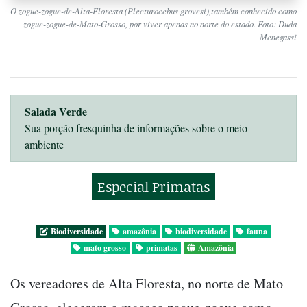
O zogue-zogue-de-Alta-Floresta (Plecturocebus grovesi),também conhecido como
zogue-zogue-de-Mato-Grosso, por viver apenas no norte do estado. Foto: Duda
Menegassi
Salada Verde
Sua porção fresquinha de informações sobre o meio
ambiente
Especial Primatas
Biodiversidade
amazônia
biodiversidade
fauna
mato grosso
primatas
Amazônia
Os vereadores de Alta Floresta, no norte de Mato