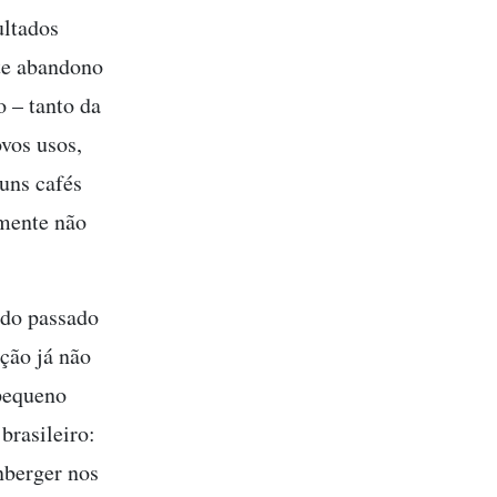
ultados
te abandono
 – tanto da
ovos usos,
uns cafés
amente não
 do passado
ção já não
pequeno
brasileiro:
nberger nos