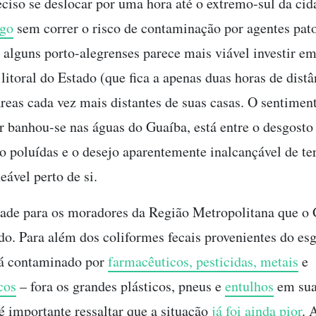
eciso se deslocar por uma hora até o extremo-sul da cid
ago
sem correr o risco de contaminação por agentes pat
 alguns porto-alegrenses parece mais viável investir e
litoral do Estado (que fica a apenas duas horas de dist
áreas cada vez mais distantes de suas casas. O sentiment
 banhou-se nas águas do Guaíba, está entre o desgosto 
o poluídas e o desejo aparentemente inalcançável de t
eável perto de si.
ade para os moradores da Região Metropolitana que o
ído. Para além dos coliformes fecais provenientes do es
á contaminado por
farmacêuticos, pesticidas, metais
e
cos
– fora os grandes plásticos, pneus e
entulhos
em sua
 é importante ressaltar que a situação
já foi ainda pior
. 