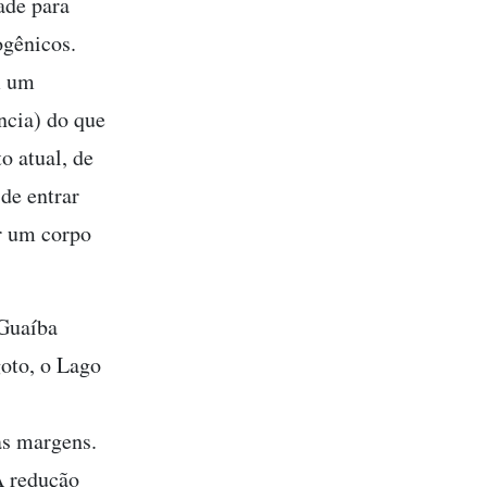
ade para
ogênicos.
m um
ância) do que
o atual, de
de entrar
er um corpo
 Guaíba
goto, o Lago
s margens.
A redução