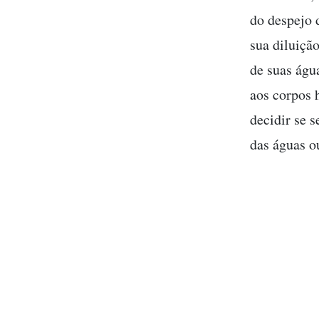
do despejo d
sua diluiçã
de suas águ
aos corpos 
decidir se 
das águas o