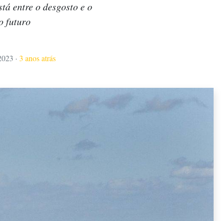
tá entre o desgosto e o
o futuro
2023
·
3 anos atrás