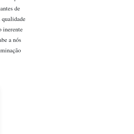
 antes de
a qualidade
o inerente
abe a nós
taminação