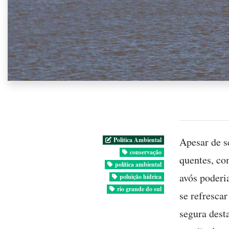
Apesar de s
Politica Ambiental
conservação
quentes, co
política ambiental
avós poderi
poluição hídrica
rio grande do sul
se refresca
segura dest