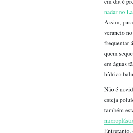
em dia é pr
nadar no L
Assim, para
veraneio no 
frequentar 
quem sequer
em águas tã
hídrico baln
Não é novid
esteja polu
também est
microplásti
Entretanto,