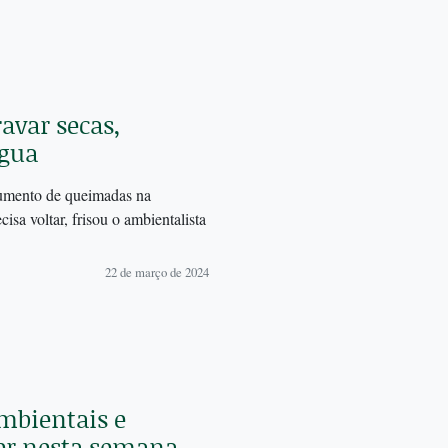
avar secas,
água
aumento de queimadas na
sa voltar, frisou o ambientalista
22 de março de 2024
mbientais e
rer nesta semana