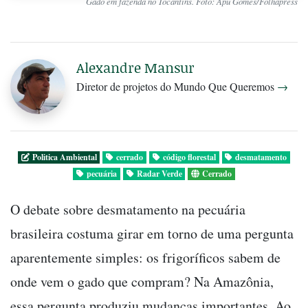
Gado em fazenda no Tocantins. Foto: Apu Gomes/Folhapress
Alexandre Mansur
Diretor de projetos do Mundo Que Queremos
→
Politica Ambiental
cerrado
código florestal
desmatamento
pecuária
Radar Verde
Cerrado
O debate sobre desmatamento na pecuária
brasileira costuma girar em torno de uma pergunta
aparentemente simples: os frigoríficos sabem de
onde vem o gado que compram? Na Amazônia,
essa pergunta produziu mudanças importantes. Ao