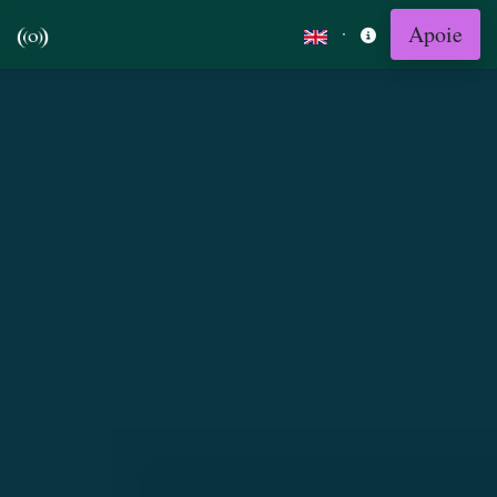
Apoie
·