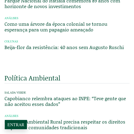
Parque Nacional do Itatiaia comemora 89 anos com
horizonte de novos investimentos
ANÁLISES
Como uma árvore da época colonial se tornou
esperança para um papagaio ameaçado
COLUNAS
Beija-flor da resistência: 40 anos sem Augusto Ruschi
Política Ambiental
SALADA VERDE
Capobianco relembra ataques ao INPE: “Teve gente que
não aceitou esses dados”
ANÁLISES
Cadastro Ambiental Rural precisa respeitar os direitos
ENTRAR
de povos e comunidades tradicionais