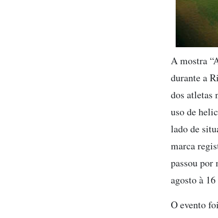
A mostra “A
durante a R
dos atletas 
uso de heli
lado de sit
marca regis
passou por m
agosto à 16
O evento fo