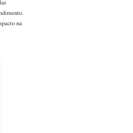
las
endimento.
mpacto na