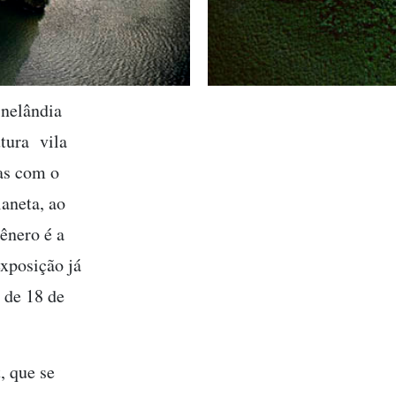
Cinelândia
utura vila
tas com o
laneta, ao
ênero é a
xposição já
o de 18 de
, que se