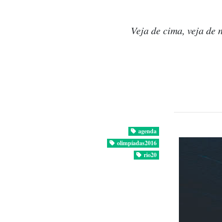
Veja de cima, veja de 
agenda
olimpíadas2016
rio20