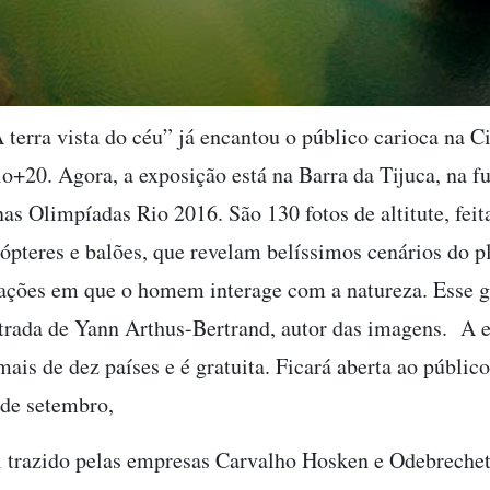
 terra vista do céu” já encantou o público carioca na 
io+20. Agora, a exposição está na Barra da Tijuca, na f
nas Olimpíadas Rio 2016. São 130 fotos de altitute, fei
cópteres e balões, que revelam belíssimos cenários do p
uações em que o homem interage com a natureza. Esse g
trada de Yann Arthus-Bertrand, autor das imagens. A e
ais de dez países e é gratuita. Ficará aberta ao públic
 de setembro,
i trazido pelas empresas Carvalho Hosken e Odebrechet