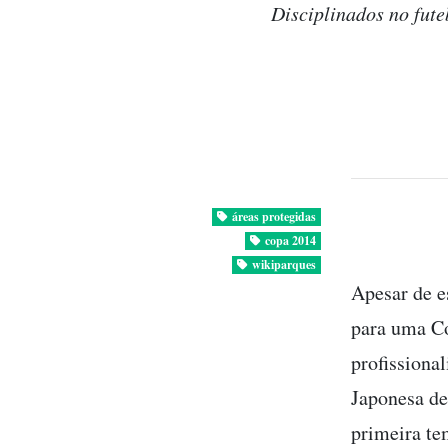
Disciplinados no fute
áreas protegidas
copa 2014
wikiparques
Apesar de es
para uma Co
profissiona
Japonesa de
primeira te