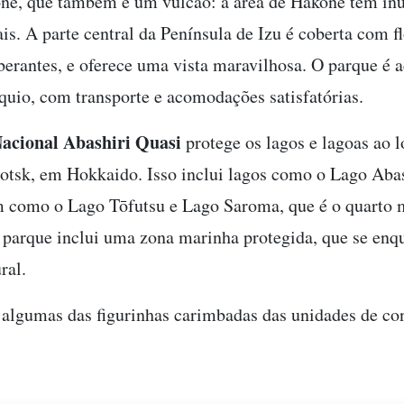
ne, que também é um vulcão: a área de Hakone tem in
is. A parte central da Península de Izu é coberta com fl
berantes, e oferece uma vista maravilhosa. O parque é a
óquio, com transporte e acomodações satisfatórias.
acional Abashiri Quasi
protege os lagos e lagoas ao 
tsk, em Hokkaido. Isso inclui lagos como o Lago Abas
 como o Lago Tōfutsu e Lago Saroma, que é o quarto 
 parque inclui uma zona marinha protegida, que se en
ral.
 algumas das figurinhas carimbadas das unidades de co