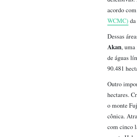
acordo com
WCMC)
da
Dessas área
Akan
, uma 
de águas lí
90.481 hect
Outro impor
hectares. C
o monte Fuj
cônica. Atr
com cinco l