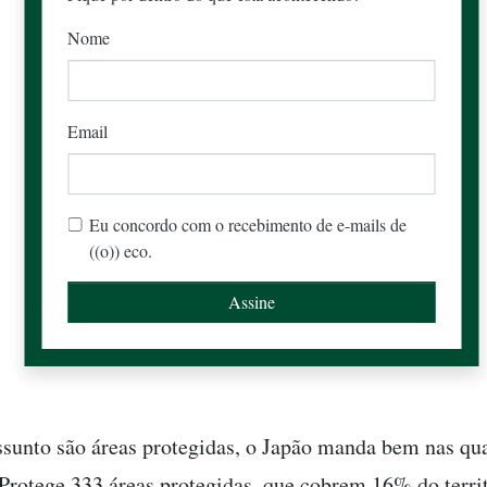
Nome
Email
Eu concordo com o recebimento de e-mails de
((o)) eco.
sunto são áreas protegidas, o Japão manda bem nas qua
 Protege 333 áreas protegidas, que cobrem 16% do territ