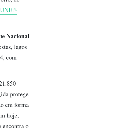
 (UNEP-
ue Nacional
estas, lagos
34, com
21.850
gida protege
cão em forma
em hoje,
e encontra o