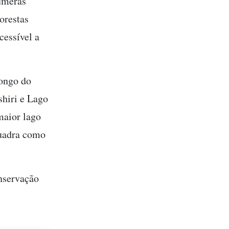
úmeras
orestas
cessível a
longo do
hiri e Lago
maior lago
quadra como
nservação