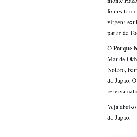
monte Hako
fontes terma
virgens exu
partir de T
Parque N
O
Mar de Okho
Notoro, bem
do Japão. O
reserva natu
Veja abaixo
do Japão.