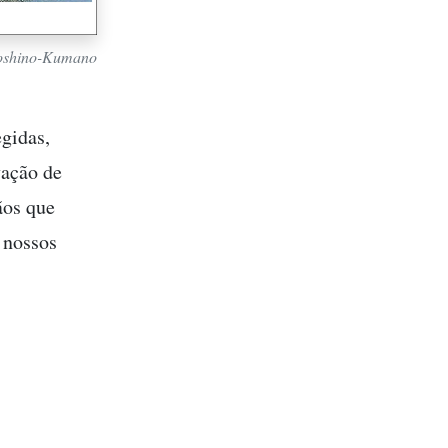
Yoshino-Kumano
egidas,
vação de
ãos que
 nossos