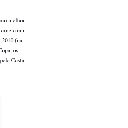
como melhor
 torneio em
m 2010 (na
Copa, os
pela Costa