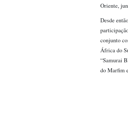
Oriente, ju
Desde então
participaçã
conjunto co
África do S
“Samurai Bl
do Marfim e