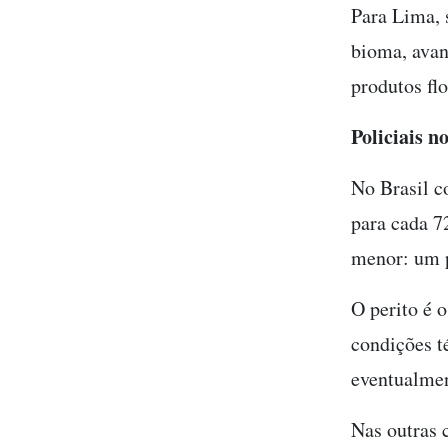
Para Lima, 
bioma, avan
produtos flo
Policiais 
No Brasil c
para cada 7
menor: um p
O perito é 
condições t
eventualmen
Nas outras 