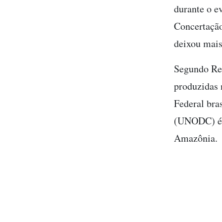
durante o e
Concertação
deixou mais
Segundo Ren
produzidas 
Federal bra
(UNODC) é q
Amazônia.