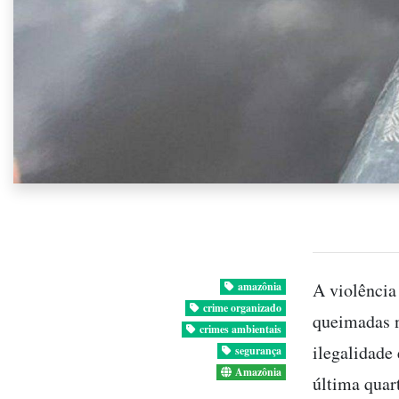
A violência
amazônia
crime organizado
queimadas n
crimes ambientais
ilegalidade
segurança
Amazônia
última quar