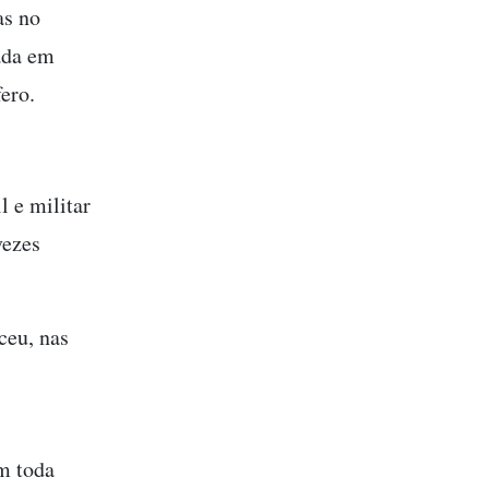
as no
ada em
fero.
l e militar
vezes
ceu, nas
em toda