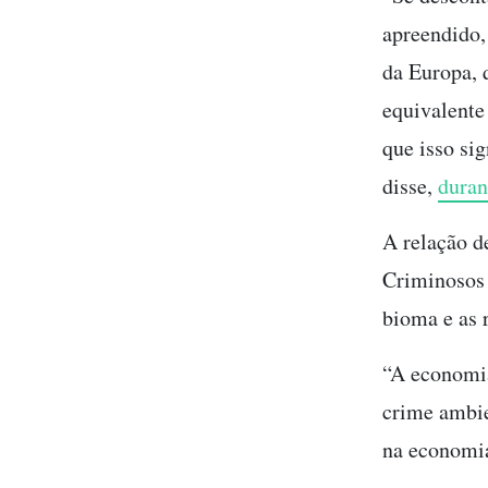
apreendido,
da Europa, 
equivalente
que isso si
disse,
duran
A relação d
Criminosos 
bioma e as 
“A economia
crime ambie
na economia 