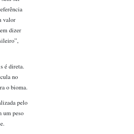
referência
m valor
 em dizer
ileiro”,
 é direta.
rcula no
ra o bioma.
alizada pelo
em um peso
e.