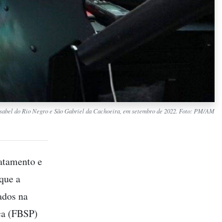
a Isabel do Rio Negro e São Gabriel da Cachoeira, em setembro de 2022. Foto: PM/AM
matamento e
que a
ados na
ica (FBSP)