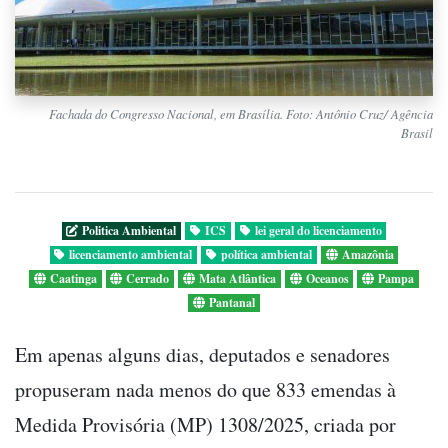
Fachada do Congresso Nacional, em Brasília. Foto: Antônio Cruz/ Agência
Brasil
Politica Ambiental
ICS
lei geral do licenciamento
licenciamento ambiental
política ambiental
Amazônia
Caatinga
Cerrado
Mata Atlântica
Oceanos
Pampa
Pantanal
Em apenas alguns dias, deputados e senadores
propuseram nada menos do que 833 emendas à
Medida Provisória (MP) 1308/2025, criada por