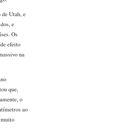
 de Utah, e
dos, e
íses. Os
de efeito
 massivo na
ano
ou que,
tamente, o
ntímetros ao
 muito