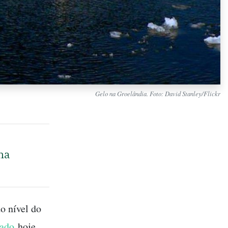
Gelo na Groelândia. Foto: David Stanley/Flickr
ma
o nível do
cado
hoje