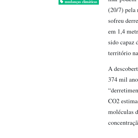
mudanças climáticas
(20/7) pela
sofreu derr
em 1,4 metr
sido capaz 
território n
A descober
374 mil ano
“derretimen
CO2 estimad
moléculas d
concentraçã