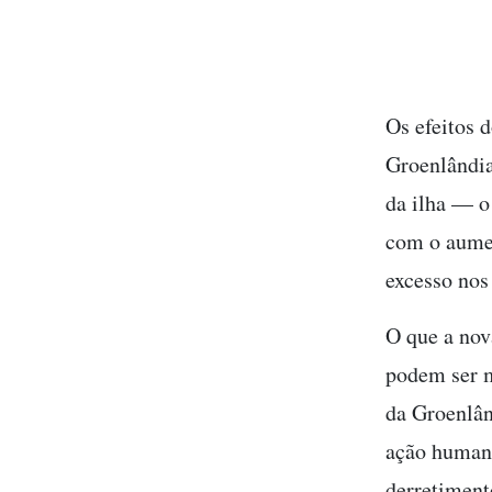
Os efeitos 
Groenlând
da ilha — o
com o aume
excesso nos
O que a nov
podem ser m
da Groenlân
ação humana
derretimento