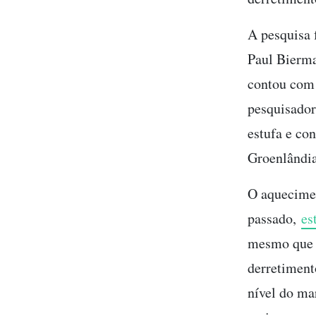
A pesquisa 
Paul Bierma
contou com 1
pesquisador
estufa e co
Groenlândia
O aquecimen
passado,
es
mesmo que a
derretiment
nível do ma