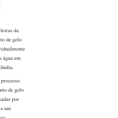
leiras da
to de gelo
ividualmente
da água em
lândia.
e processo
nto de gelo
sadas por
l a um
igo.