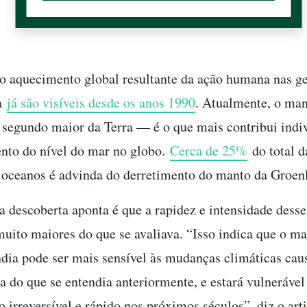
do aquecimento global resultante da ação humana nas ge
ia
já são visíveis desde os anos 1990
. Atualmente, o man
 segundo maior da Terra — é o que mais contribui ind
nto do nível do mar no globo.
Cerca de 25%
do total 
 oceanos é advinda do derretimento do manto da Groen
a descoberta aponta é que a rapidez e intensidade dess
uito maiores do que se avaliava. “Isso indica que o ma
dia pode ser mais sensível às mudanças climáticas cau
 do que se entendia anteriormente, e estará vulneráve
 irreversível e rápido nos próximos séculos”, diz o art