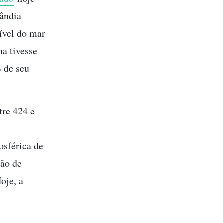
ândia
ível do mar
ha tivesse
% de seu
tre 424 e
osférica de
ção de
oje, a