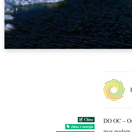
DO OC – Os 
Clima
clima e energia
mar podem s