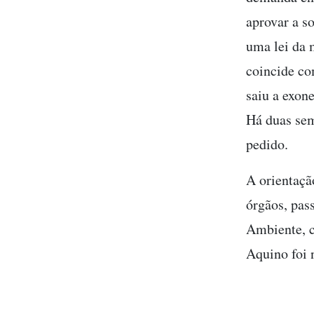
aprovar a s
uma lei da 
coincide co
saiu a exon
Há duas se
pedido.
A orientação
órgãos, pas
Ambiente, c
Aquino foi