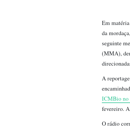
Em matéria 
da mordaça,
seguinte me
(MMA), dem
direcionad
A reportage
encaminhad
ICMBio no 
fevereiro. 
O rádio cor