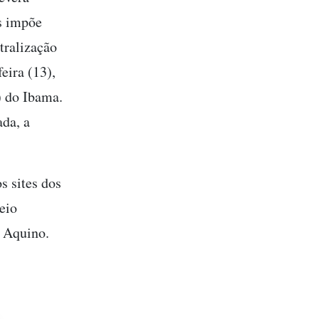
es impõe
tralização
eira (13),
) do Ibama.
da, a
s sites dos
eio
 Aquino.