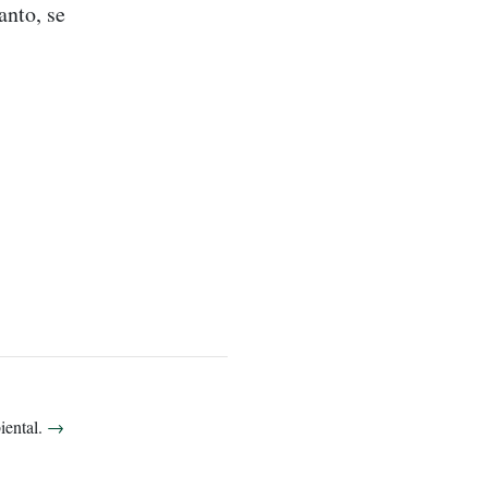
nto, se
biental.
→