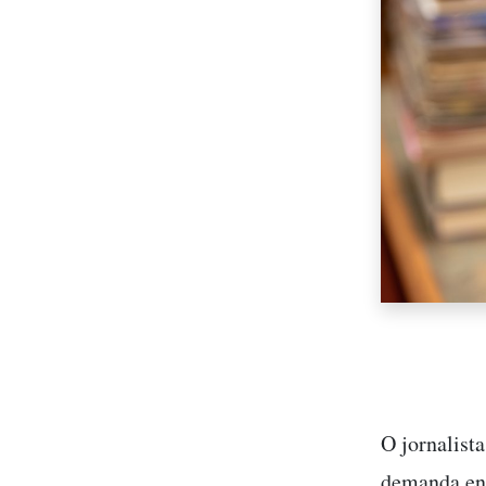
O jornalist
demanda en