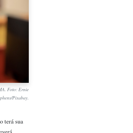
MA. Foto: Ernie
ephens/Pixabay.
o terá sua
everá