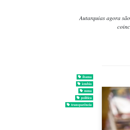
Autarquias agora sã
coin
ibama
icmbio
mma
política
transparência