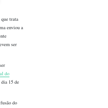
que trata
ama enviou a
ente
evem ser
ser
al do
 dia 15 de
 fusão do