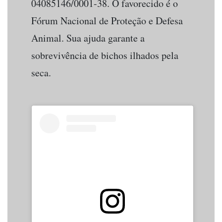
04085146/0001-38. O favorecido é o
Fórum Nacional de Proteção e Defesa
Animal. Sua ajuda garante a
sobrevivência de bichos ilhados pela
seca.