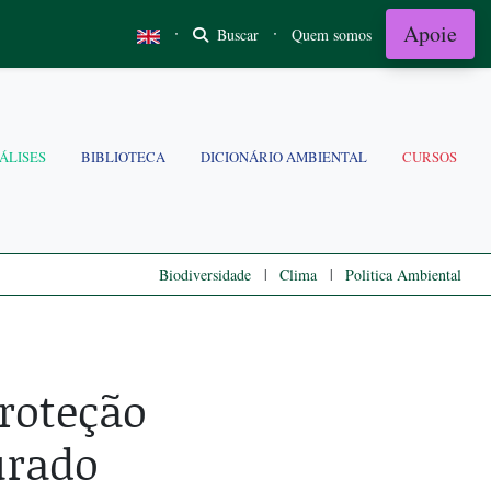
Apoie
·
·
Buscar
Quem somos
ÁLISES
BIBLIOTECA
DICIONÁRIO AMBIENTAL
CURSOS
|
|
Biodiversidade
Clima
Politica Ambiental
Proteção
urado