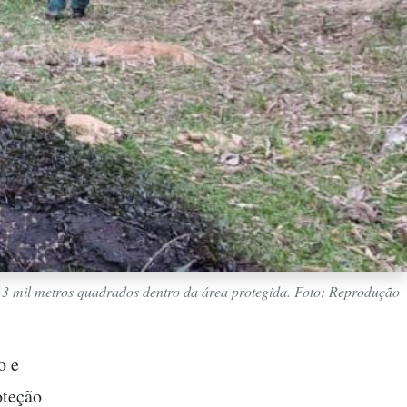
3 mil metros quadrados dentro da área protegida. Foto: Reprodução
o e
oteção