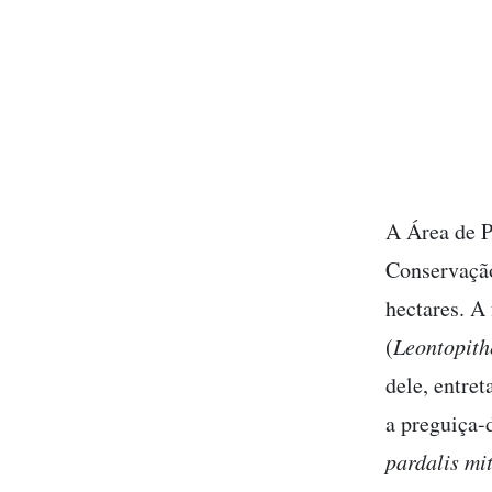
A Área de P
Conservação
hectares. A
(
Leontopith
dele, entre
a preguiça-d
pardalis mit