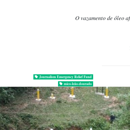
O vazamento de óleo af
Journalism Emergency Relief Fund
mico-leão-dourado
rio de janeiro
vazamento