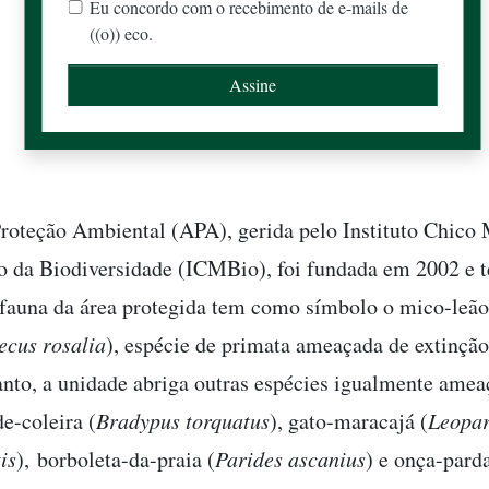
Eu concordo com o recebimento de e-mails de
((o)) eco.
roteção Ambiental (APA), gerida pelo Instituto Chico
 da Biodiversidade (ICMBio), foi fundada em 2002 e 
 fauna da área protegida tem como símbolo o mico-leã
ecus rosalia
), espécie de primata ameaçada de extinçã
tanto, a unidade abriga outras espécies igualmente ame
e-coleira (
Bradypus torquatus
), gato-maracajá (
Leopa
is
), borboleta-da-praia (
Parides ascanius
) e onça-parda