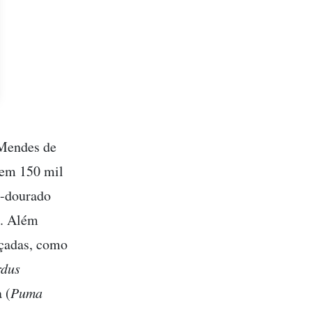
 Mendes de
tem 150 mil
o-dourado
o. Além
açadas, como
rdus
 (
Puma