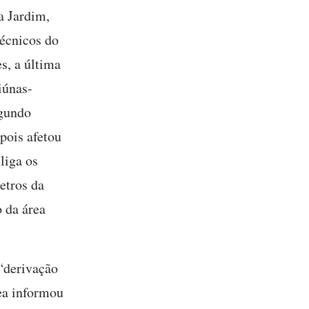
a Jardim,
Técnicos do
s, a última
iúnas-
egundo
pois afetou
liga os
etros da
 da área
 “derivação
nea informou