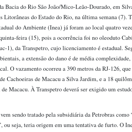
a Bacia do Rio São João/Mico-Leão-Dourado, em Silv
s Litorâneas do Estado do Rio, na última semana (7). 
stadual do Ambiente (Inea) já foram ao local quatro veze
quinta-feira (15), pois a ocorrência foi no oleoduto Cab
c-1), da Transpetro, cujo licenciamento é estadual. S
bientais, a extensão do dano é de média complexidade, 
local. O vazamento ocorreu a 390 metros da RJ-126, que 
de Cachoeiras de Macacu a Silva Jardim, e a 18 quilôm
 de Macacu. À Transpetro deverá ser exigido um estudo
 vem sendo tratado pela subsidiária da Petrobras como
”, ou seja, teria origem em uma tentativa de furto. O I