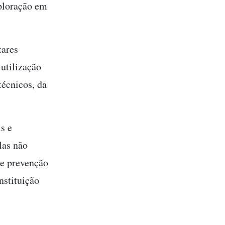
xploração em
tares
 utilização
técnicos, da
s e
las não
de prevenção
nstituição