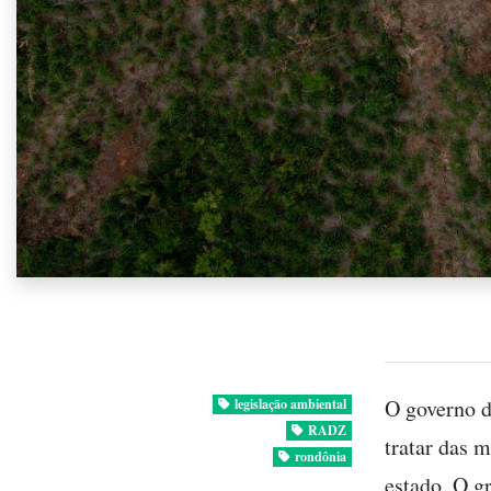
O governo d
legislação ambiental
RADZ
tratar das
rondônia
estado. O g