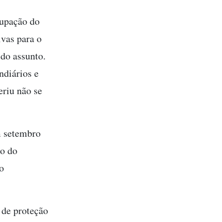
cupação do
ivas para o
do assunto.
ndiários e
eriu não se
m setembro
o do
o
de proteção