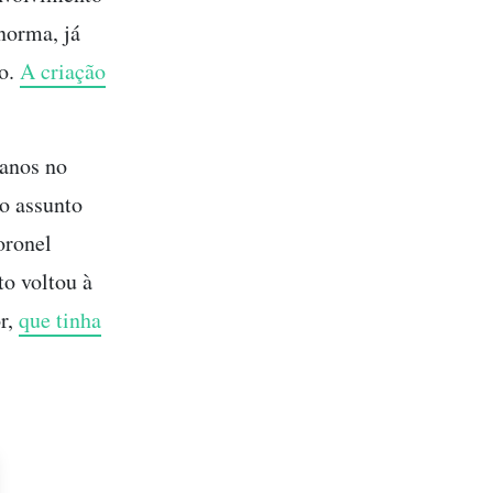
norma, já
vo.
A criação
 anos no
o assunto
oronel
to voltou à
or,
que tinha