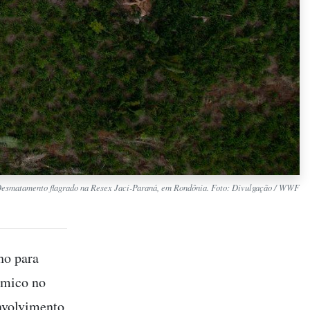
esmatamento flagrado na Resex Jaci-Paraná, em Rondônia. Foto: Divulgação / WWF
ho para
ômico no
envolvimento