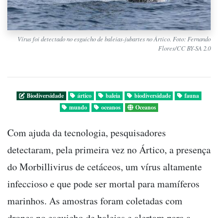
Vírus foi detectado no esguicho de baleias-jubartes no Ártico. Foto: Fernando
Flores/CC BY-SA 2.0
Biodiversidade
ártico
baleia
biodiversidade
fauna
mundo
oceanos
Oceanos
Com ajuda da tecnologia, pesquisadores
detectaram, pela primeira vez no Ártico, a presença
do Morbillivirus de cetáceos, um vírus altamente
infeccioso e que pode ser mortal para mamíferos
marinhos. As amostras foram coletadas com
drones no esguicho de baleias e alertam para a