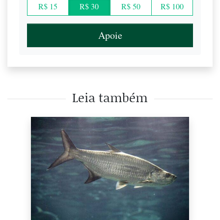
R$ 15
R$ 30
R$ 50
R$ 100
Apoie
Leia também