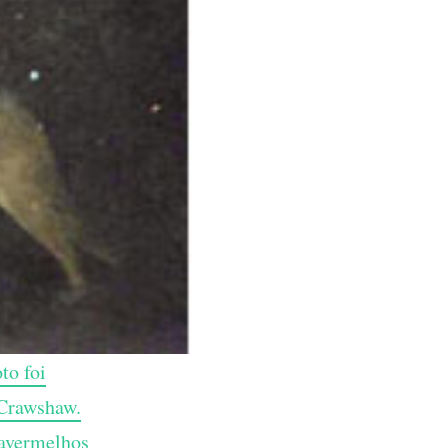
to foi
 Crawshaw.
ravermelhos