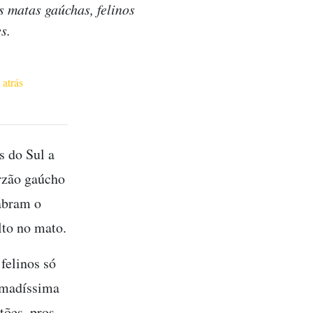
s matas gaúchas, felinos
s.
 atrás
s do Sul a
orzão gaúcho
 abram o
lto no mato.
felinos só
rmadíssima
tões, pros