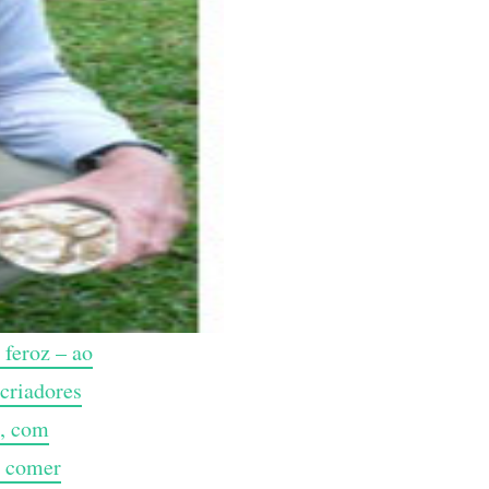
 feroz – ao
 criadores
s, com
a comer