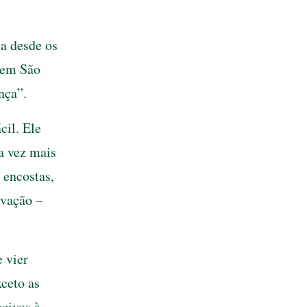
ta desde os
 em São
nça”.
cil. Ele
a vez mais
s encostas,
rvação –
 vier
ceto as
ocivos à