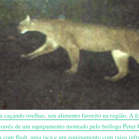
a caçando ovelhas, seu alimento favorito na região. A fo
través de um equipamento montado pelo biólogo Peter
com flash, uma isca e um equipamento com raios inf