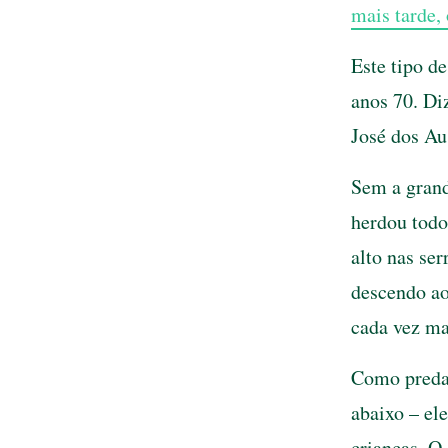
mais tarde,
Este tipo de
anos 70. Di
José dos Au
Sem a grand
herdou todo
alto nas ser
descendo ao
cada vez m
Como predad
abaixo – el
crianças. O