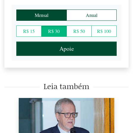
Mensal
Anual
R$ 15
R$ 30
R$ 50
R$ 100
Apoie
Leia também