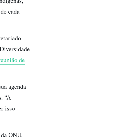
indígenas,
 de cada
etariado
 Diversidade
reunião de
sua agenda
s. “A
r isso
a da ONU,