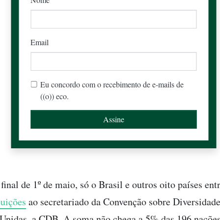
Email
Eu concordo com o recebimento de e-mails de
((o)) eco.
final de 1º de maio, só o Brasil e outros oito países en
buições
ao secretariado da Convenção sobre Diversidade
Unidas, a CDB. A soma não chega a 5% das 196 nações