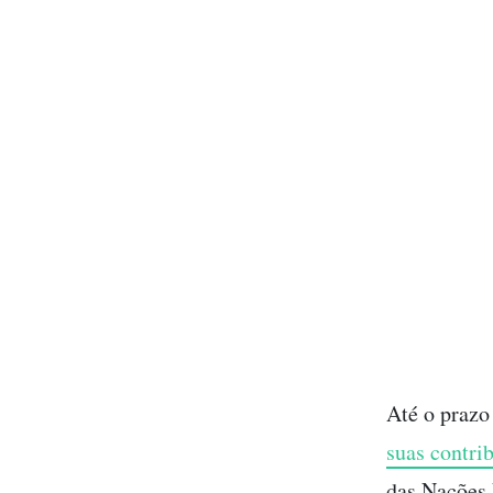
Até o prazo 
suas contri
das Nações 