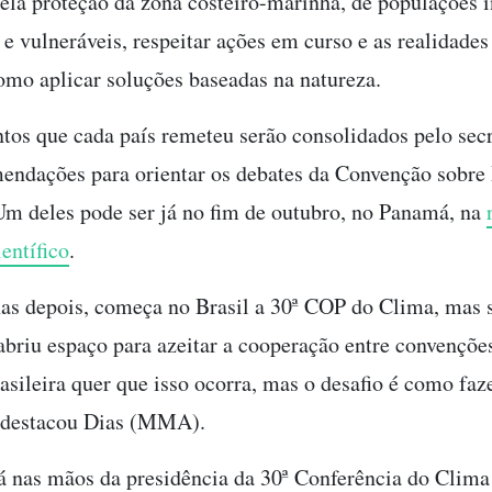
pela proteção da zona costeiro-marinha, de populações 
 e vulneráveis, respeitar ações em curso e as realidades
omo aplicar soluções baseadas na natureza.
os que cada país remeteu serão consolidados pelo secr
ndações para orientar os debates da Convenção sobre
Um deles pode ser já no fim de outubro, no Panamá, na
entífico
.
s depois, começa no Brasil a 30ª COP do Clima, mas 
abriu espaço para azeitar a cooperação entre convençõe
asileira quer que isso ocorra, mas o desafio é como faze
, destacou Dias (MMA).
tá nas mãos da presidência da 30ª Conferência do Clim