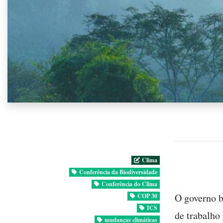
Clima
Conferência da Biodiversidade
Conferência do Clima
O governo b
COP 30
ICS
de trabalho
mudanças climáticas