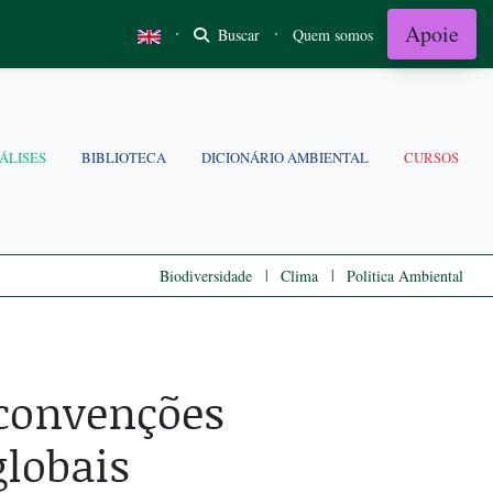
Apoie
·
·
Buscar
Quem somos
ÁLISES
BIBLIOTECA
DICIONÁRIO AMBIENTAL
CURSOS
|
|
Biodiversidade
Clima
Politica Ambiental
 convenções
globais