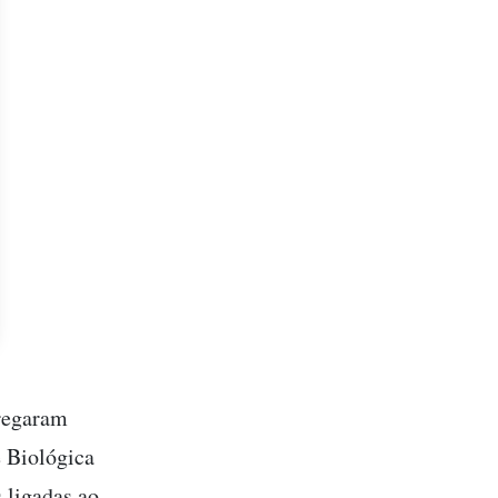
tregaram
 Biológica
 ligadas ao