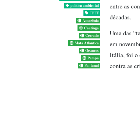
entre as co
política ambiental
TFFF
décadas.
Amazônia
Caatinga
Uma das “ta
Cerrado
em novembro
Mata Atlântica
Oceanos
Itália, foi 
Pampa
contra as cr
Pantanal