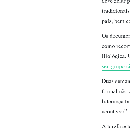
deve zelar 
tradicionais
país, bem c
Os document
como recome
Biológica. 
seu grupo ci
Duas semana
formal não 
liderança br
acontecer”
A tarefa es