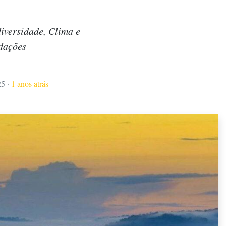
iversidade, Clima e
ndações
25
·
1 anos atrás