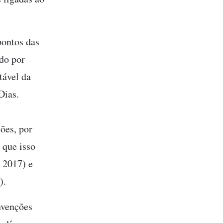
pontos das
do por
tável da
Dias.
ões, por
 que isso
 2017) e
).
nvenções