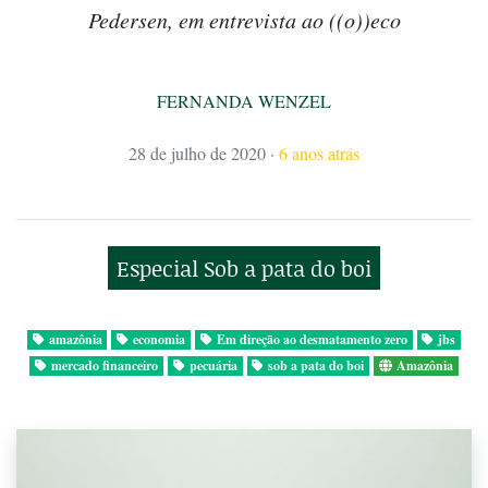
Pedersen, em entrevista ao ((o))eco
FERNANDA WENZEL
28 de julho de 2020
·
6 anos atrás
Especial Sob a pata do boi
amazônia
economia
Em direção ao desmatamento zero
jbs
mercado financeiro
pecuária
sob a pata do boi
Amazônia