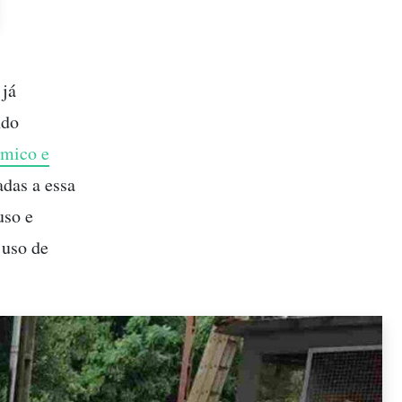
 já
ndo
ômico e
adas a essa
uso e
 uso de