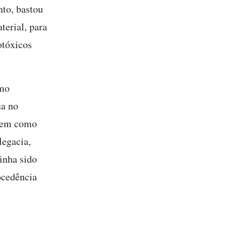
nto, bastou
terial, para
otóxicos
omo
ua no
 tem como
legacia,
inha sido
ocedência