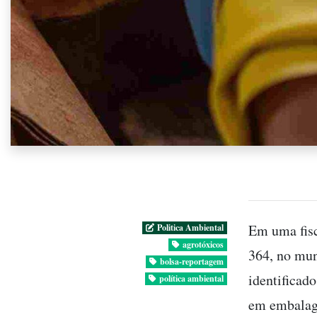
Em uma fisc
Politica Ambiental
agrotóxicos
364, no mun
bolsa-reportagem
identificad
política ambiental
em embalage