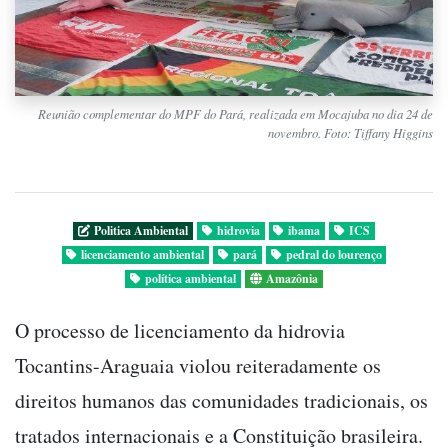
Reunião complementar do MPF do Pará, realizada em Mocajuba no dia 24 de
novembro. Foto: Tiffany Higgins
Politica Ambiental
hidrovia
ibama
ICS
licenciamento ambiental
pará
pedral do lourenço
política ambiental
Amazônia
O processo de licenciamento da hidrovia
Tocantins-Araguaia violou reiteradamente os
direitos humanos das comunidades tradicionais, os
tratados internacionais e a Constituição brasileira.