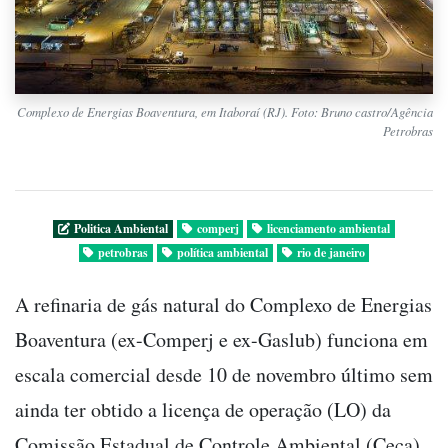
Complexo de Energias Boaventura, em Itaboraí (RJ). Foto: Bruno castro/Agência
Petrobras
Politica Ambiental
comperj
licenciamento ambiental
petrobras
política ambiental
rio de janeiro
A refinaria de gás natural do Complexo de Energias
Boaventura (ex-Comperj e ex-Gaslub) funciona em
escala comercial desde 10 de novembro último sem
ainda ter obtido a licença de operação (LO) da
Comissão Estadual de Controle Ambiental (Ceca)