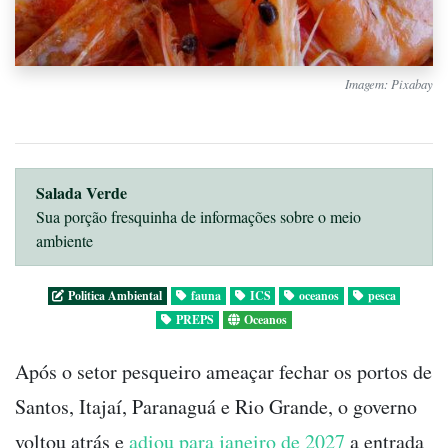
Imagem: Pixabay
Salada Verde
Sua porção fresquinha de informações sobre o meio
ambiente
Politica Ambiental
fauna
ICS
oceanos
pesca
PREPS
Oceanos
Após o setor pesqueiro ameaçar fechar os portos de
Santos, Itajaí, Paranaguá e Rio Grande, o governo
voltou atrás e
adiou para janeiro de 2027
a entrada