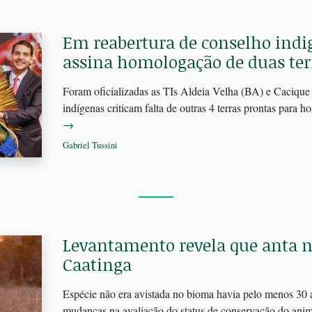
Em reabertura de conselho indig
assina homologação de duas ter
Foram oficializadas as TIs Aldeia Velha (BA) e Cacique
indígenas criticam falta de outras 4 terras prontas para 
→
Gabriel Tussini
Levantamento revela que anta n
Caatinga
Espécie não era avistada no bioma havia pelo menos 30 a
mudanças na avaliação do status de conservação do ani