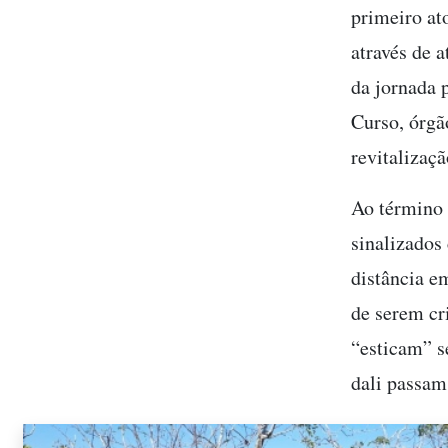
primeiro ato
através de a
da jornada 
Curso, órgã
revitalizaç
Ao término 
sinalizados
distância e
de serem cr
“esticam” se
dali passam