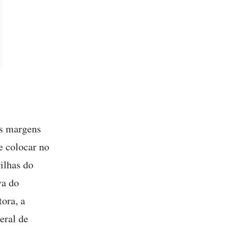
às margens
e colocar no
rilhas do
va do
ora, a
eral de