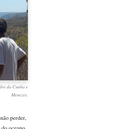
edro da Cunha e
Menezes.
não perder,
a do oceano