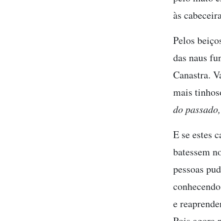
às cabeceir
Pelos beiços
das naus fu
Canastra. V
mais tinhos
do passado,
E se estes 
batessem no
pessoas pud
conhecendo
e reaprende
Pois agora 