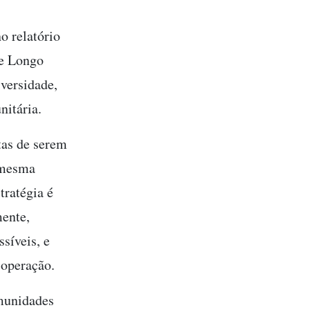
no relatório
de Longo
iversidade,
nitária.
tas de serem
 mesma
tratégia é
mente,
síveis, e
 operação.
omunidades