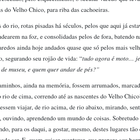
as do Velho Chico, para riba das cachoeiras.
 do rio, rotas pisadas há séculos, pelos que aqui já est
ndearem na foz, e consolidadas pelos de fora, batendo n
aredos ainda hoje andados quase que só pelos mais vel
o, segurando seu rojão de vida: “
tudo agora é moto… je
 de museu, e quem quer andar de pés?”
caminhos, ainda na memória, fossem arrumados, marcad
 rio de cima, correndo até as nascentes do Velho Chico
essem viajar, de rio acima, de rio abaixo, mirando, sen
, ouvindo, aprendendo um mundo de coisas. Sobretudo
ndo, para os daqui, a gostar, mesmo, destes lugares tão
pode ser. E, quem quiser aventurar, que prepare seu born