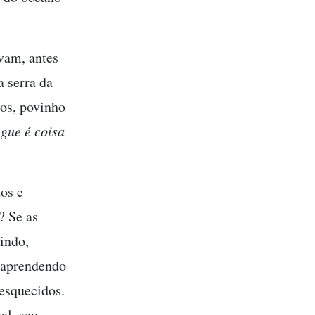
avam, antes
a serra da
hos, povinho
gue é
coisa
os e
? Se as
tindo,
 aprendendo
 esquecidos.
al, seu