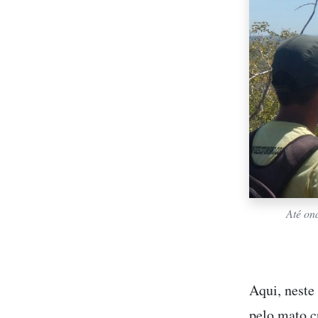
Até on
Aqui, neste
pelo mato c