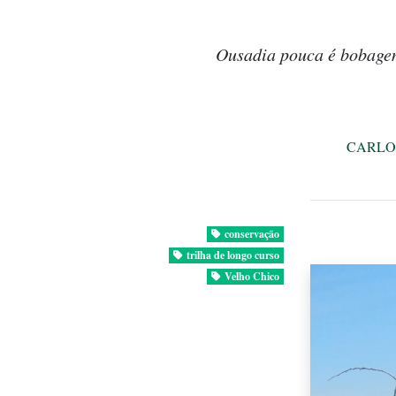
Ousadia pouca é bobagem.
CARLO
conservação
trilha de longo curso
Velho Chico