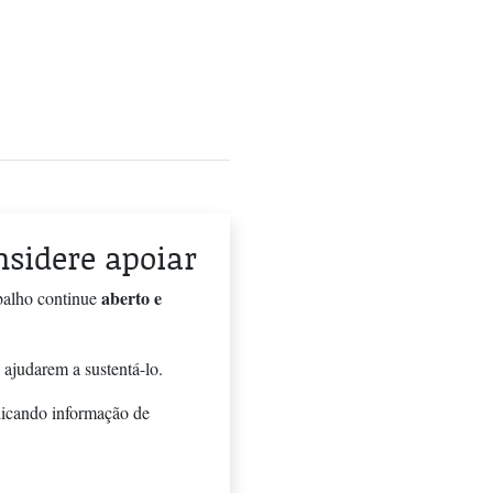
onsidere apoiar
aberto e
balho continue
 ajudarem a sustentá-lo.
licando informação de