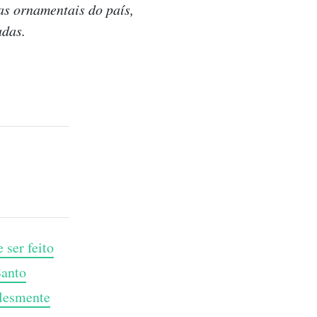
as ornamentais do país,
adas.
 ser feito
Santo
plesmente