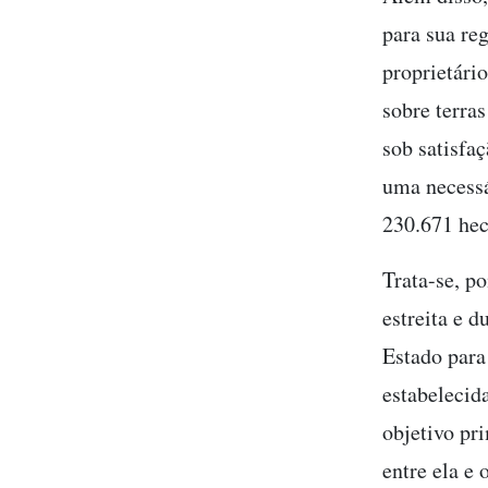
para sua re
proprietári
sobre terra
sob satisfa
uma necessá
230.671 hec
Trata-se, p
estreita e 
Estado para
estabelecid
objetivo pr
entre ela e