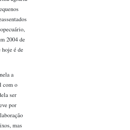
pequenos
eassentados
ropecuário,
 em 2004 de
 hoje é de
nela a
al com o
ela ser
eve por
olaboração
aixos, mas