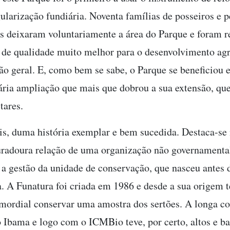
gularização fundiária. Noventa famílias de posseiros e 
os deixaram voluntariamente a área do Parque e foram r
s de qualidade muito melhor para o desenvolvimento ag
ção geral. E, como bem se sabe, o Parque se beneficiou
ria ampliação que mais que dobrou a sua extensão, que
tares.
ois, duma história exemplar e bem sucedida. Destaca-se 
duradoura relação de uma organização não governament
 a gestão da unidade de conservação, que nasceu antes d
a. A Funatura foi criada em 1986 e desde a sua origem t
imordial conservar uma amostra dos sertões. A longa c
 o Ibama e logo com o ICMBio teve, por certo, altos e b