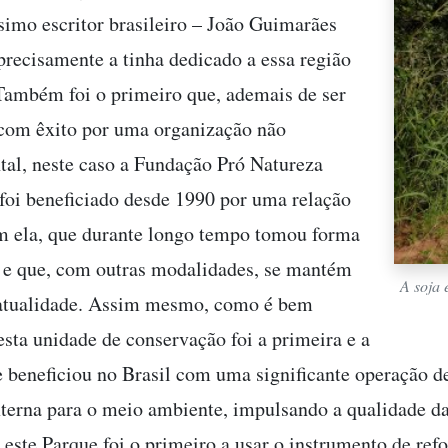
simo escritor brasileiro – João Guimarães
precisamente a tinha dedicado a essa região
Também foi o primeiro que, ademais de ser
com êxito por uma organização não
al, neste caso a Fundação Pró Natureza
 foi beneficiado desde 1990 por uma relação
m ela, que durante longo tempo tomou forma
 e que, com outras modalidades, se mantém
A soja 
 atualidade. Assim mesmo, como é bem
esta unidade de conservação foi a primeira e a
e beneficiou no Brasil com uma significante operação d
xterna para o meio ambiente, impulsando a qualidade da
 este Parque foi o primeiro a usar o instrumento de ref