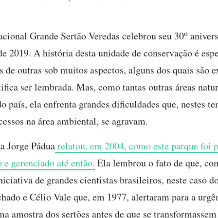
o
cional Grande Sertão Veredas celebrou seu 30
anivers
de 2019. A história desta unidade de conservação é espe
as de outras sob muitos aspectos, alguns dos quais são e
tifica ser lembrada. Mas, como tantas outras áreas natur
do país, ela enfrenta grandes dificuldades que, nestes t
ocessos na área ambiental, se agravam.
a Jorge Pádua
relatou, em 2004, como este parque foi p
o e gerenciado até então.
Ela lembrou o fato de que, co
niciativa de grandes cientistas brasileiros, neste caso 
ado e Célio Vale que, em 1977, alertaram para a urgê
ma amostra dos sertões antes de que se transformasse