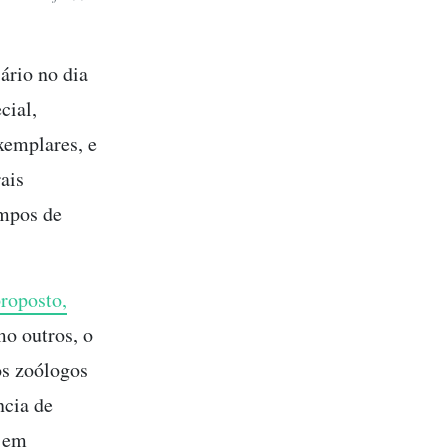
ário no dia
cial,
xemplares, e
ais
empos de
roposto,
mo outros, o
dos zoólogos
ncia de
m em