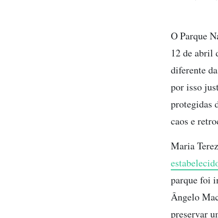
O Parque Na
12 de abril 
diferente d
por isso jus
protegidas 
caos e retr
Maria Terez
estabelecid
parque foi i
Ângelo Mach
preservar u