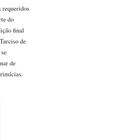
s requeridos
rte do
ição final
Tarciso de
 se
nar de
rimícias.