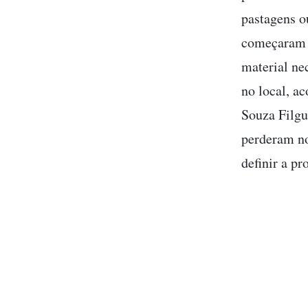
pastagens o
começaram a
material ne
no local, a
Souza Filgu
perderam no
definir a p