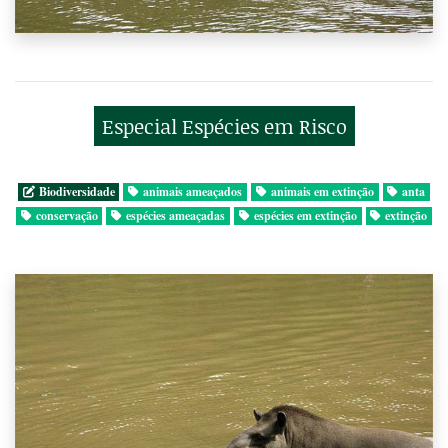
Especial Espécies em Risco
Biodiversidade
animais ameaçados
animais em extinção
anta
conservação
espécies ameaçadas
espécies em extinção
extinção