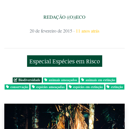
REDAÇÃO ((O))ECO
20 de fevereiro de 2015
·
11 anos atrás
Especial Espécies em Risco
Biodiversidade
animais ameaçados
animais em extinção
conservação
espécies ameaçadas
espécies em extinção
extinção