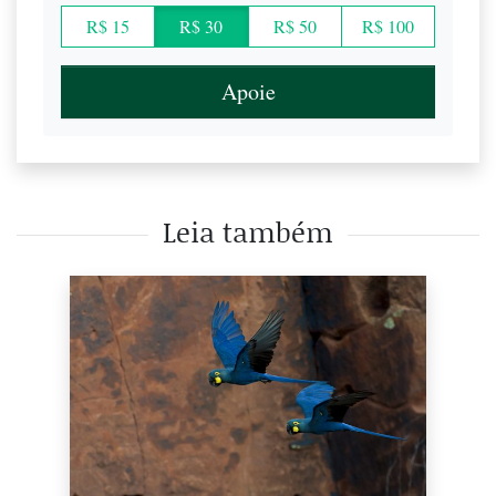
R$ 15
R$ 30
R$ 50
R$ 100
Apoie
Leia também