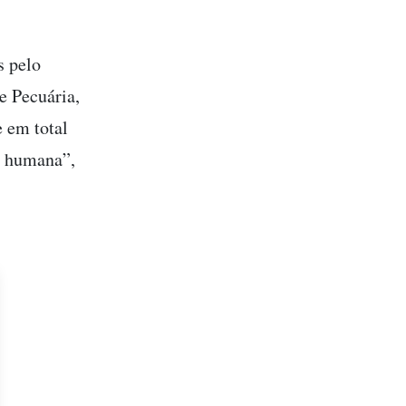
s pelo
e Pecuária,
 em total
e humana”,