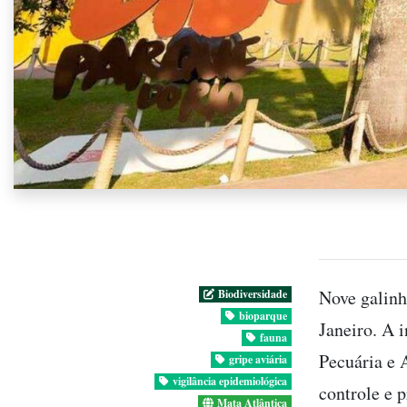
Nove galinh
Biodiversidade
bioparque
Janeiro. A 
fauna
Pecuária e 
gripe aviária
vigilância epidemiológica
controle e 
Mata Atlântica