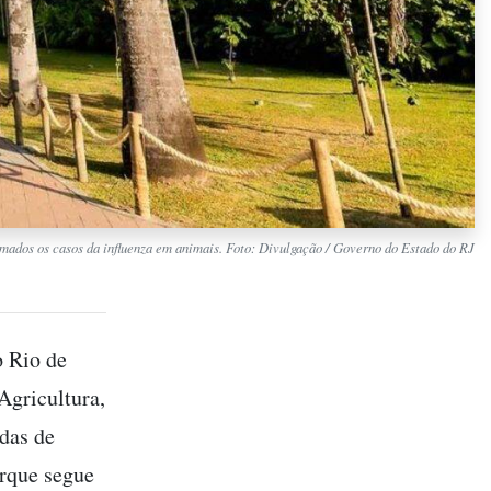
rmados os casos da influenza em animais. Foto: Divulgação / Governo do Estado do RJ
o Rio de
Agricultura,
das de
arque segue