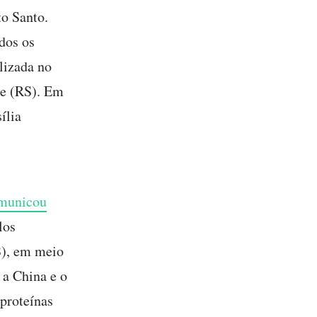
to Santo.
dos os
lizada no
re (RS). Em
ília
omunicou
los
S), em meio
 a China e o
proteínas