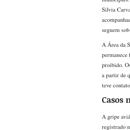
Silvia Carv
acompanhado
seguem sob
A Área da S
permanece f
proibido. O
a partir de
teve contat
Casos n
A gripe avi
registrado 