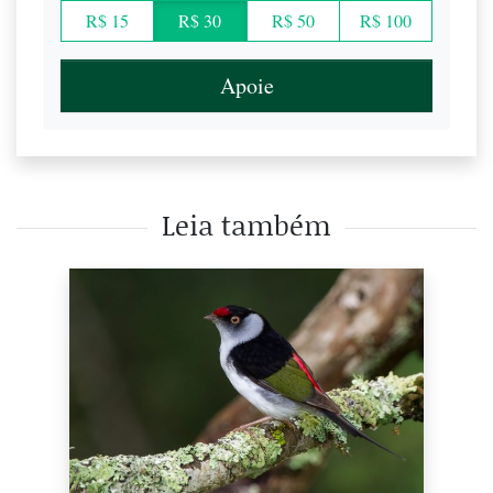
R$ 15
R$ 30
R$ 50
R$ 100
Apoie
Leia também