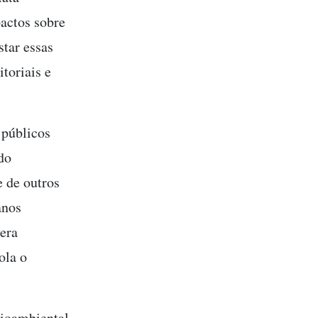
pactos sobre
tar essas
itoriais e
 públicos
ido
 de outros
anos
mera
ola o
cioambiental