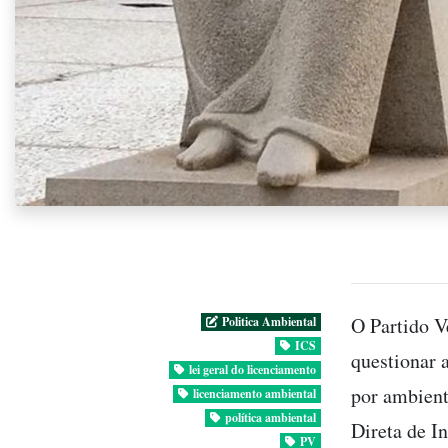
O Partido V
Politica Ambiental
ICS
questionar 
lei geral do licenciamento
por ambient
licenciamento ambiental
política ambiental
Direta de I
PV