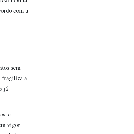
acordo com a
entos sem
 fragiliza a
s já
cesso
 em vigor