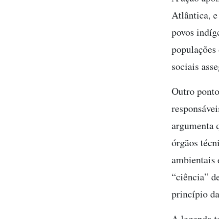
Atlântica, e
povos indíg
populações d
sociais ass
Outro ponto
responsáveis
argumenta q
órgãos técn
ambientais e
“ciência” d
princípio d
A legenda t