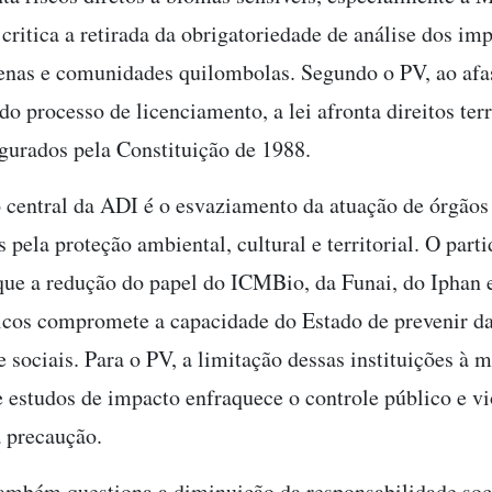
 critica a retirada da obrigatoriedade de análise dos im
enas e comunidades quilombolas. Segundo o PV, ao afas
o processo de licenciamento, a lei afronta direitos terr
egurados pela Constituição de 1988.
 central da ADI é o esvaziamento da atuação de órgãos
 pela proteção ambiental, cultural e territorial. O part
ue a redução do papel do ICMBio, da Funai, do Iphan e
icos compromete a capacidade do Estado de prevenir d
 sociais. Para o PV, a limitação dessas instituições à 
e estudos de impacto enfraquece o controle público e vi
a precaução.
ambém questiona a diminuição da responsabilidade so