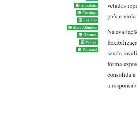
vetados rep
Amazônia
Caatinga
país e viola
Cerrado
Mata Atlântica
Na avaliaçã
Oceanos
flexibiliza
Pampa
Pantanal
sendo inval
forma expre
consolida a
a responsab