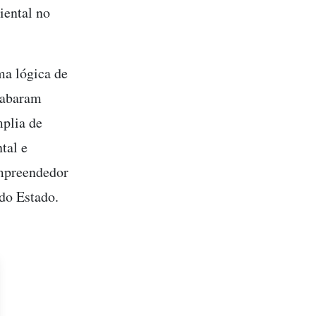
iental no
ma lógica de
acabaram
mplia de
tal e
empreendedor
 do Estado.