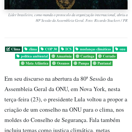
Líder brasileiro, como manda o protocolo da organização internacional, abriu a
80ª Sessão da Assembleia Geral. Foto: Ricardo Stuckert / PR
Clima
clima
COP 30
ICS
mudanças climáticas
onu
política ambiental
Amazônia
Caatinga
Cerrado
Mata Atlântica
Oceanos
Pampa
Pantanal
Em seu discurso na abertura da 80ª Sessão da
Assembleia Geral da ONU, em Nova York, nesta
terça-feira (23), o presidente Lula voltou a propor a
criação de um conselho na ONU para o clima, nos
moldes do Conselho de Segurança. Fala também
incluiu temas como justiça climática, metas