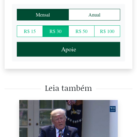
Mensal
Anual
R$ 15
R$ 30
R$ 50
R$ 100
Apoie
Leia também