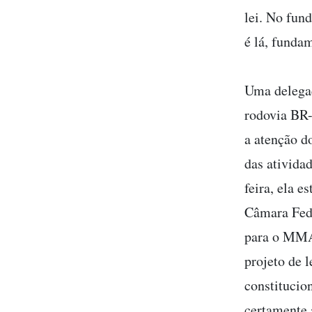
lei. No fun
é lá, fundam
Uma delegaç
rodovia BR-
a atenção d
das atividad
feira, ela 
Câmara Fede
para o MMA.
projeto de l
constitucio
certamente 