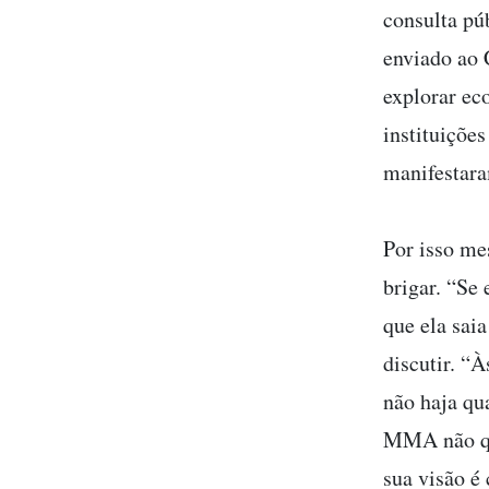
consulta pú
enviado ao 
explorar ec
instituiçõe
manifestara
Por isso me
brigar. “Se
que ela sai
discutir. “
não haja qu
MMA não que
sua visão é