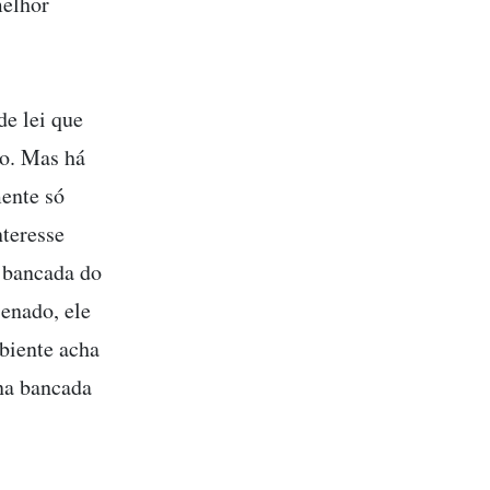
melhor
de lei que
do. Mas há
mente só
nteresse
 bancada do
enado, ele
biente acha
 na bancada