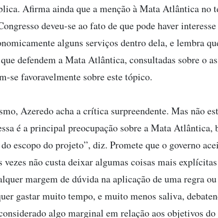
blica. Afirma ainda que a menção à Mata Atlântica no t
Congresso deveu-se ao fato de que pode haver interess
onomicamente alguns serviços dentro dela, e lembra qu
s que defendem a Mata Atlântica, consultadas sobre o as
m-se favoravelmente sobre este tópico.
smo, Azeredo acha a crítica surpreendente. Mas não est
 essa é a principal preocupação sobre a Mata Atlântica, 
a do escopo do projeto”, diz. Promete que o governo ace
Às vezes não custa deixar algumas coisas mais explícitas
alquer margem de dúvida na aplicação de uma regra ou 
r gastar muito tempo, e muito menos saliva, debaten
 considerado algo marginal em relação aos objetivos do 