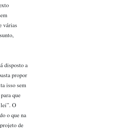
exto
e em
e várias
sunto,
á disposto a
basta propor
ita isso sem
 para que
lei”. O
do o que na
projeto de