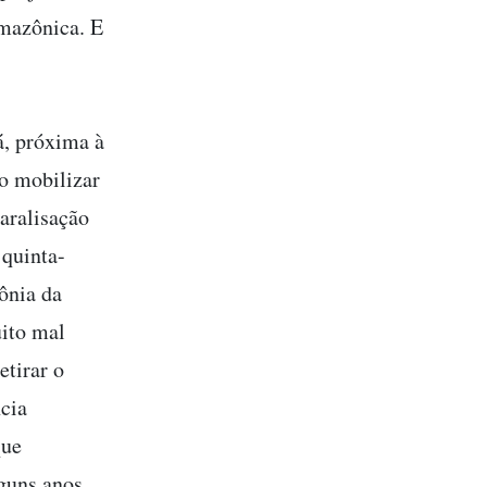
amazônica. E
á, próxima à
o mobilizar
aralisação
 quinta-
ônia da
ito mal
tirar o
ncia
que
guns anos.