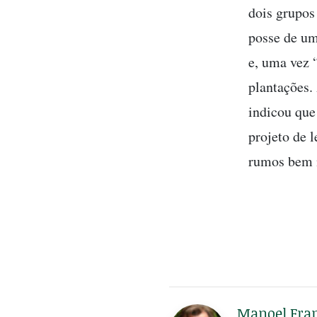
dois grupos
posse de um
e, uma vez 
plantações.
indicou que
projeto de l
rumos bem m
Manoel Fran