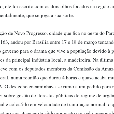
do, ele foi escrito com os dois olhos focados na região 
entalmente, que se joga a sua sorte.
ão de Novo Progresso, cidade que fica no oeste do Par
163, andou por Brasília entre 17 e 18 de março tentand
o governo para o drama que vive a população devido à p
es da principal indústria local, a madeireira. Na última
esteve com os deputados membros da Comissão da Amaz
ral, numa reunião que durou 4 horas e quase acaba mu
 O desfecho encaminhava-se rumo a um pedido para re
ei sobre gestão de florestas públicas do regime de urgê
nal e colocá-lo em velocidade de tramitação normal, o 
adiaria as chances de vê-lo aprovado por pelo menos al