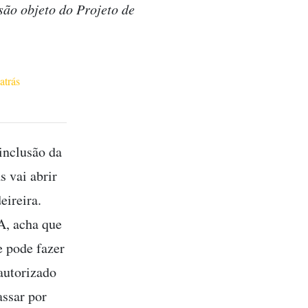
são objeto do Projeto de
.
atrás
inclusão da
s vai abrir
eireira.
A, acha que
e pode fazer
autorizado
assar por