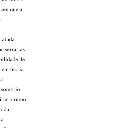
eceu que a
.
e ainda
s serrarias
bilidade de
 em teoria
há
o sombrio
irar o rumo
o da
 a