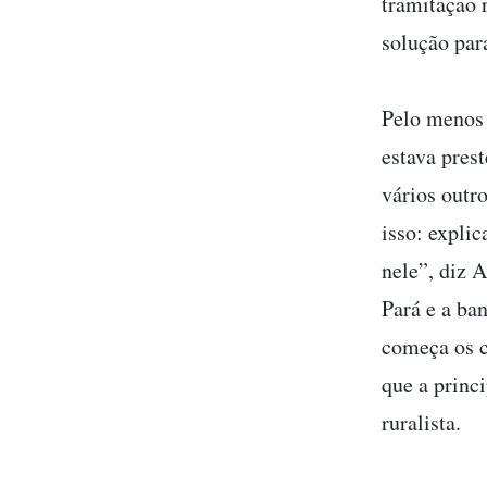
tramitação r
solução par
Pelo menos 
estava pres
vários outr
isso: explic
nele”, diz 
Pará e a ba
começa os c
que a princ
ruralista.