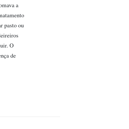
tomava a
smatamento
ar pasto ou
eireiros
uir. O
ença de