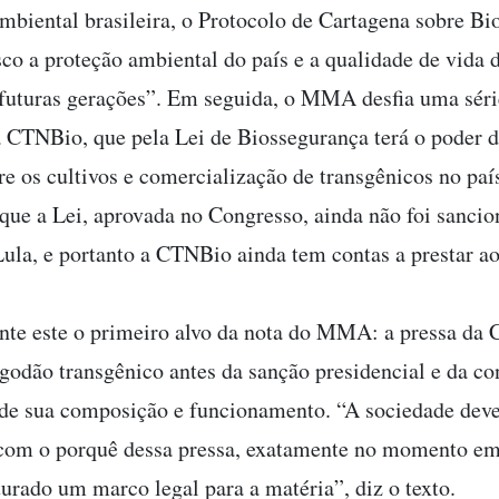
ambiental brasileira, o Protocolo de Cartagena sobre B
sco a proteção ambiental do país e a qualidade de vida 
 futuras gerações”. Em seguida, o MMA desfia uma série
a CTNBio, que pela Lei de Biossegurança terá o poder d
re os cultivos e comercialização de transgênicos no paí
que a Lei, aprovada no Congresso, ainda não foi sancio
Lula, e portanto a CTNBio ainda tem contas a prestar a
nte este o primeiro alvo da nota do MMA: a pressa d
lgodão transgênico antes da sanção presidencial e da c
 de sua composição e funcionamento. “A sociedade deve
com o porquê dessa pressa, exatamente no momento em
turado um marco legal para a matéria”, diz o texto.