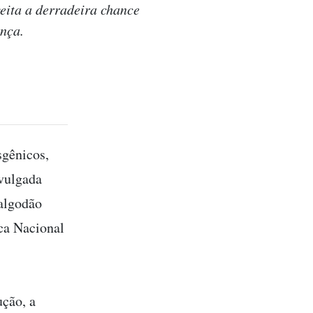
eita a derradeira chance
ança.
gênicos,
ivulgada
 algodão
ca Nacional
ução, a