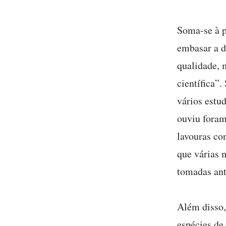
Soma-se à p
embasar a d
qualidade, 
científica”
vários estu
ouviu foram
lavouras co
que várias 
tomadas ant
Além disso,
espécies de