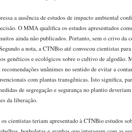
ressa a ausência de estudos de impacto ambiental confi
ecisão. O MMA qualifica os estudos apresentados com
muitos ainda não publicados. Portanto, sem o crivo da
. Segundo a nota, a CTNBio até convocou cientistas para 
dos genéticos e ecológicos sobre o cultivo de algodão. 
 recomendações unânimes no sentido de evitar a cont
nvencionais com plantas transgênicas. Isto significa, 
medidas de segregação e segurança no plantio deveriam 
es da liberação.
 os cientistas teriam apresentado à CTNBio estudos so
 abelhas, borboletas e aranhas que interagem com as es