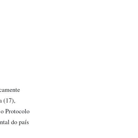
icamente
 (17),
 o Protocolo
ntal do país