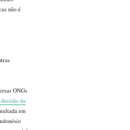
cas não é
tras
versas ONGs
 decisão da
 multada em
indonésio