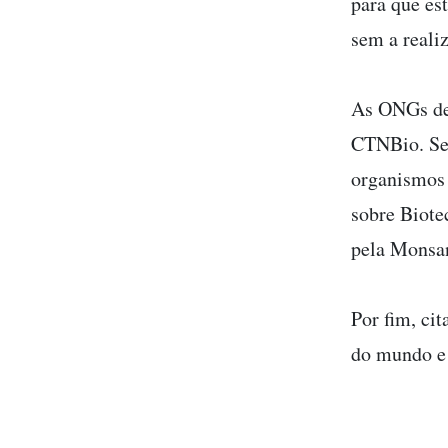
para que es
sem a reali
As ONGs den
CTNBio. Seg
organismos 
sobre Biote
pela Monsan
Por fim, ci
do mundo e 