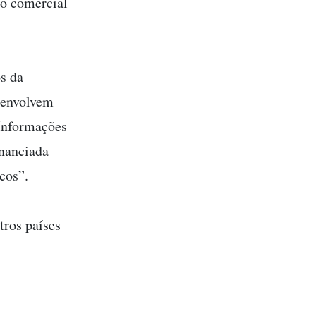
so comercial
s da
esenvolvem
 Informações
nanciada
cos”.
tros países