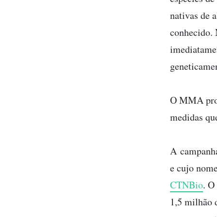
nativas de 
conhecido. 
imediatamen
geneticamen
O MMA prome
medidas que
A campanha 
e cujo nome
CTNBio
. O
1,5 milhão 