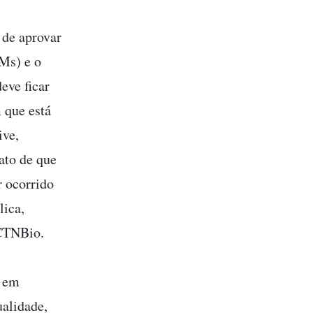
 de aprovar
Ms) e o
eve ficar
 que está
ive,
ato de que
r ocorrido
lica,
 CTNBio.
l em
ualidade,