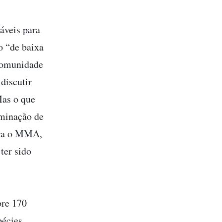
áveis para
o “de baixa
 comunidade
discutir
Mas o que
aminação de
para o MMA,
ter sido
bre 170
pécies