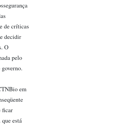
iossegurança
das
 de críticas
e decidir
s. O
nada pelo
o governo.
a CTNBio em
onseqüente
 ficar
 que está