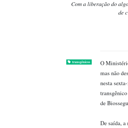
Com a liberação do algo
de c
O Ministéri
transgênicos
mas não des
nesta sexta-
transgênico
de Biosseg
De saída, a 