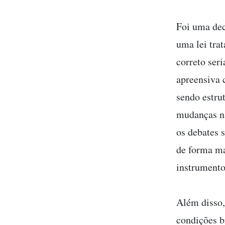
Foi uma dec
uma lei tr
correto ser
apreensiva 
sendo estru
mudanças na
os debates 
de forma ma
instrumento
Além disso,
condições b