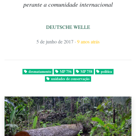
perante a comunidade internacional
DEUTSCHE WELLE
5 de junho de 2017
·
9 anos atrás
desmatamento
MP 756
MP 758
política
unidades de conservação