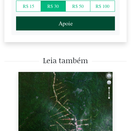
R$ 15
R$ 30
R$ 50
R$ 100
Apoie
Leia também