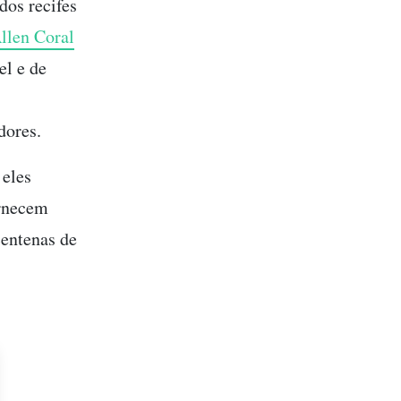
dos recifes
llen Coral
el e de
dores.
 eles
ornecem
centenas de