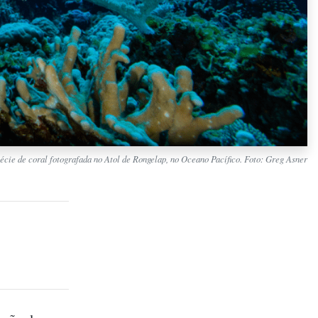
pécie de coral fotografada no Atol de Rongelap, no Oceano Pacífico. Foto: Greg Asner