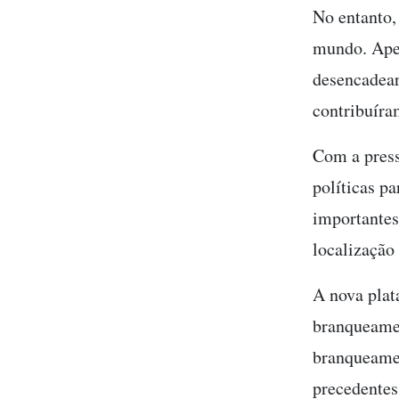
No entanto,
mundo. Apen
desencadear
contribuíra
Com a press
políticas p
importantes
localização 
A nova plat
branqueame
branqueamen
precedentes