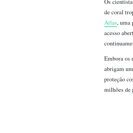
Os cientist
de coral tr
Atlas
, uma 
acesso aber
continuamen
Embora os r
abrigam um 
proteção co
milhões de 