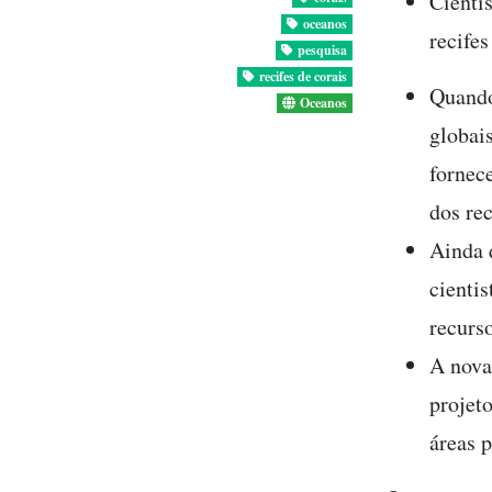
Cienti
oceanos
recifes
pesquisa
recifes de corais
Quando
Oceanos
globai
fornec
dos rec
Ainda 
cienti
recurso
A nova
projet
áreas 