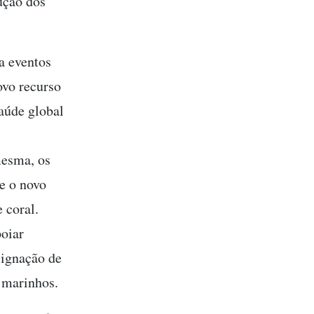
ução dos
a eventos
ovo recurso
aúde global
mesma, os
e o novo
 coral.
oiar
signação de
s marinhos.