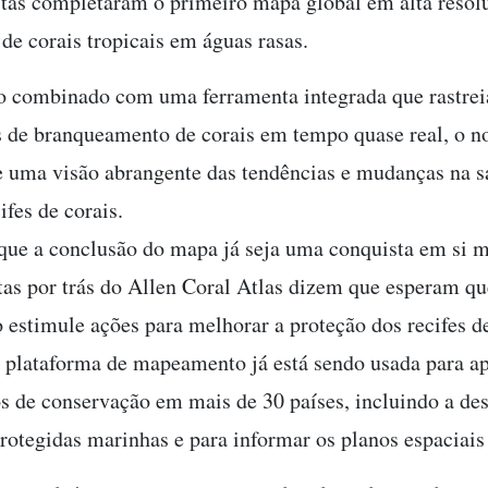
stas completaram o primeiro mapa global em alta resol
 de corais tropicais em águas rasas.
 combinado com uma ferramenta integrada que rastrei
s de branqueamento de corais em tempo quase real, o n
e uma visão abrangente das tendências e mudanças na s
ifes de corais.
que a conclusão do mapa já seja uma conquista em si 
stas por trás do Allen Coral Atlas dizem que esperam qu
 estimule ações para melhorar a proteção dos recifes de
 plataforma de mapeamento já está sendo usada para ap
os de conservação em mais de 30 países, incluindo a de
protegidas marinhas e para informar os planos espaciai