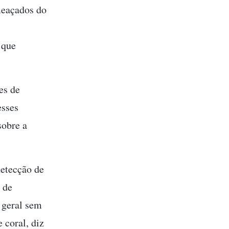
ameaçados do
 que
es de
esses
sobre a
etecção de
 de
 geral sem
 coral, diz