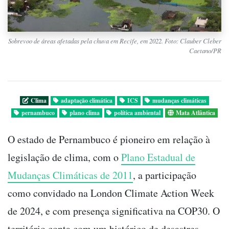
Sobrevoo de áreas afetadas pela chuva em Recife, em 2022. Foto: Clauber Cleber
Caetano/PR
Clima
adaptação climática
ICS
mudanças climáticas
pernambuco
plano clima
política ambiental
Mata Atlântica
O estado de Pernambuco é pioneiro em relação à
legislação de clima, com o
Plano Estadual de
Mudanças Climáticas de 2011
, a participação
como convidado na London Climate Action Week
de 2024, e com presença significativa na COP30. O
território conta com um histórico de desastres