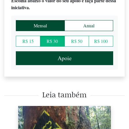
Escolha abaixo o valor do seu apoio e faça parte dessa
iniciativa.
Mensal
Anual
R$ 15
R$ 30
R$ 50
R$ 100
Apoie
Leia também