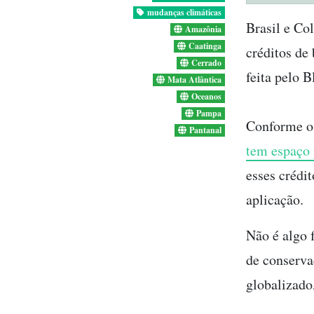
mudanças climáticas
Brasil e Co
Amazônia
Caatinga
créditos de
Cerrado
feita pelo 
Mata Atlântica
Oceanos
Pampa
Conforme o 
Pantanal
tem espaço 
esses crédit
aplicação.
Não é algo f
de conserva
globalizado