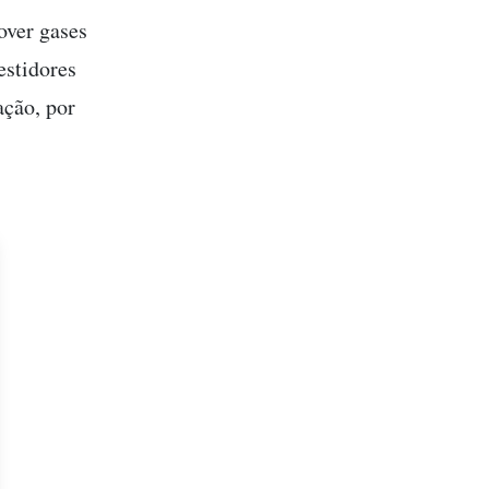
over gases
estidores
ação, por