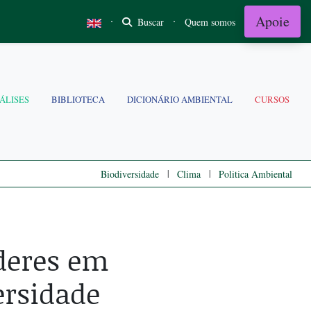
Apoie
·
·
Buscar
Quem somos
ÁLISES
BIBLIOTECA
DICIONÁRIO AMBIENTAL
CURSOS
|
|
Biodiversidade
Clima
Politica Ambiental
íderes em
ersidade