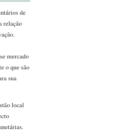
ntários de
a relação
vação.
sse mercado
te o que são
ara sua
stão local
ecto
netárias.