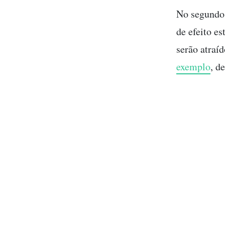
No segundo 
de efeito e
serão atraí
exemplo
, d