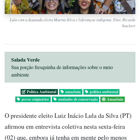
Lula com a deputada eleita Marina Silva e lideranças indígenas. Foto: Ricardo
Stuckert
Salada Verde
Sua porção fresquinha de informações sobre o meio
ambiente
Politica Ambiental
amazônia
política ambiental
povos originários
unidades de conservação
Amazônia
O presidente eleito Luiz Inácio Lula da Silva (PT)
afirmou em entrevista coletiva nesta sexta-feira
(02) que, embora já tenha em mente pelo menos