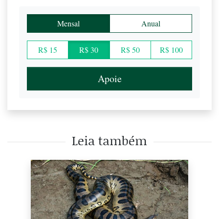
Mensal
Anual
R$ 15
R$ 30
R$ 50
R$ 100
Apoie
Leia também