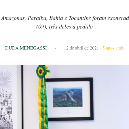
 Amazonas, Paraíba, Bahia e Tocantins foram exonerado
(09), três deles a pedido
DUDA MENEGASSI
·
12 de abril de 2021
·
5 anos atrás