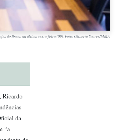
efes do Ibama na última sexta-feira (09). Foto: Gilberto Soares/MMA
, Ricardo
endências
ficial da
m “a
ntendente do