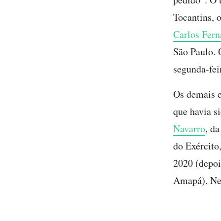
Tocantins, 
Carlos Fern
São Paulo. 
segunda-fei
Os demais 
que havia 
Navarro
, d
do Exército
2020 (depo
Amapá). Nen