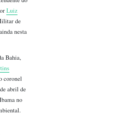
por
Luiz
ilitar de
ainda nesta
da Bahia,
tins
o coronel
de abril de
 Ibama no
mbiental.