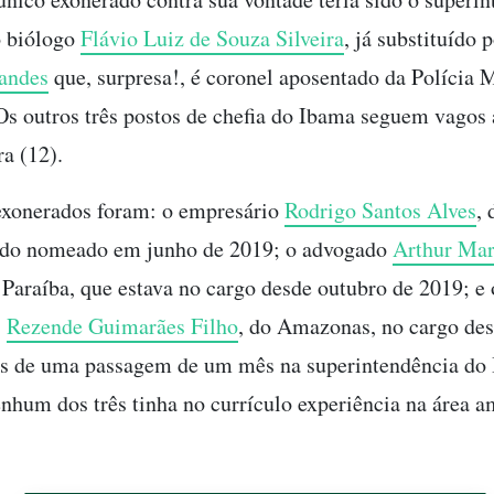
o biólogo
Flávio Luiz de Souza Silveira
, já substituído 
andes
que, surpresa!, é coronel aposentado da Polícia M
Os outros três postos de chefia do Ibama seguem vagos 
ra (12).
exonerados foram: o empresário
Rodrigo Santos Alves
, 
sido nomeado em junho de 2019; o advogado
Arthur Mar
a Paraíba, que estava no cargo desde outubro de 2019; e 
,
Rezende Guimarães Filho
, do Amazonas, no cargo des
is de uma passagem de um mês na superintendência do
hum dos três tinha no currículo experiência na área a