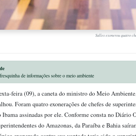
Salles exonerou quatro ch
de
fresquinha de informações sobre o meio ambiente
exta-feira (09), a caneta do ministro do Meio Ambiente
balhou. Foram quatro exonerações de chefes de superint
o Ibama assinadas por ele. Conforme consta no Diário O
uperintendentes do Amazonas, da Paraíba e Bahia saíra
único exonerado contra sua vontade teria sido o superi