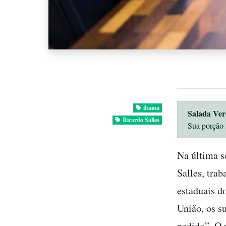
ibama
Salada Ver
Ricardo Salles
Sua porção 
Na última s
Salles, tra
estaduais d
União, os s
pedido”. O 