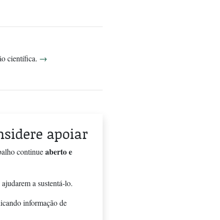
o científica.
→
onsidere apoiar
aberto e
balho continue
 ajudarem a sustentá-lo.
licando informação de